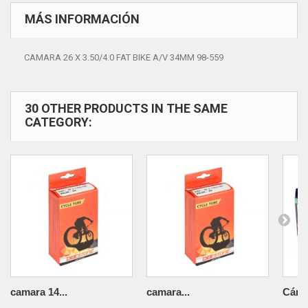
MÁS INFORMACIÓN
CAMARA 26 X 3.50/4.0 FAT BIKE A/V 34MM 98-559
30 OTHER PRODUCTS IN THE SAME
CATEGORY:
camara 14...
camara...
Cámar