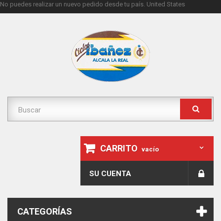
No puedes realizar un nuevo pedido desde tu país.
United States
CARRITO
vacío
SU CUENTA
CATEGORÍAS