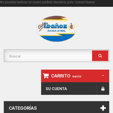
No puedes realizar un nuevo pedido desde tu país.
United States
CARRITO
vacío
SU CUENTA
CATEGORÍAS