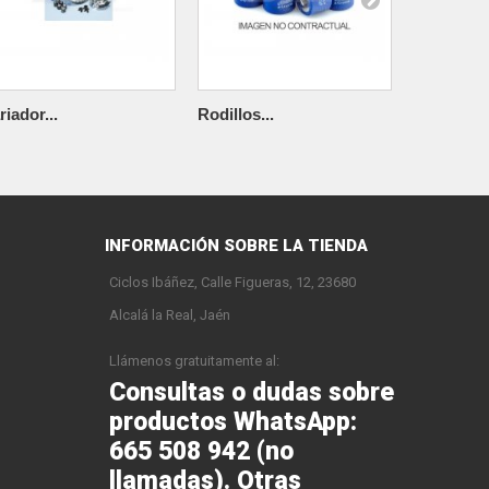
riador...
Rodillos...
Rodillos..
INFORMACIÓN SOBRE LA TIENDA
Ciclos Ibáñez, Calle Figueras, 12, 23680
Alcalá la Real, Jaén
Llámenos gratuitamente al:
Consultas o dudas sobre
productos WhatsApp:
665 508 942 (no
llamadas). Otras