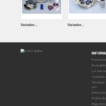
Variador...
Variador...
INFORM
Promocion
Novedade
¡Lo más v
Contacte 
Términos 
uso
Sobre nos
Política de
Mapa del s