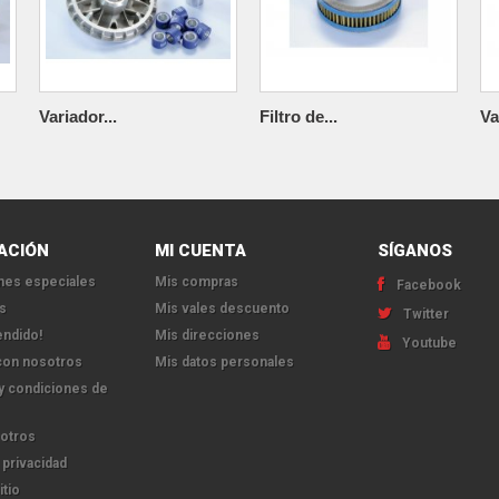
Variador...
Filtro de...
Va
ACIÓN
MI CUENTA
SÍGANOS
es especiales
Mis compras
Facebook
s
Mis vales descuento
Twitter
endido!
Mis direcciones
Youtube
con nosotros
Mis datos personales
y condiciones de
otros
 privacidad
itio