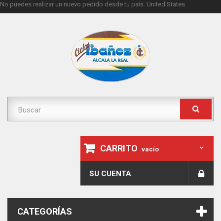
No puedes realizar un nuevo pedido desde tu país.
United States
CARRITO
vacío
SU CUENTA
CATEGORÍAS