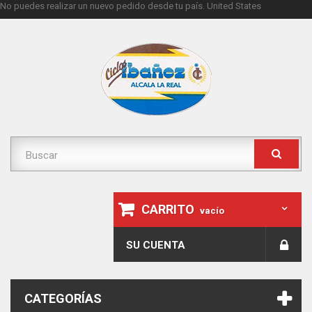
No puedes realizar un nuevo pedido desde tu país.
United States
CARRITO
vacío
SU CUENTA
CATEGORÍAS