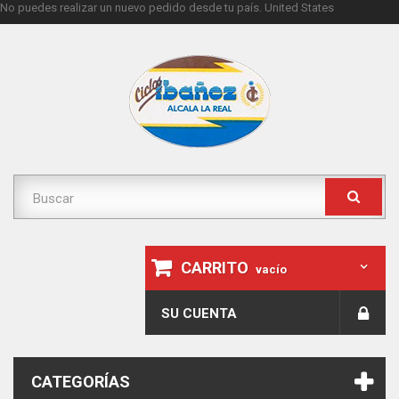
No puedes realizar un nuevo pedido desde tu país.
United States
CARRITO
vacío
SU CUENTA
CATEGORÍAS