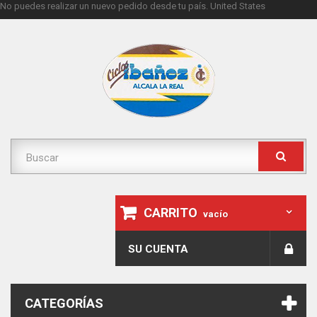
No puedes realizar un nuevo pedido desde tu país.
United States
CARRITO
vacío
SU CUENTA
CATEGORÍAS