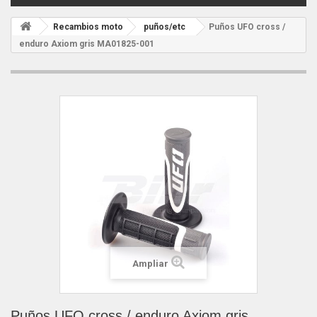
Recambios moto
puños/etc
Puños UFO cross /
enduro Axiom gris MA01825-001
Ampliar
Puños UFO cross / enduro Axiom gris