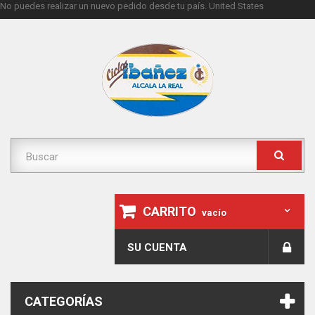
No puedes realizar un nuevo pedido desde tu país.
United States
CARRITO
vacío
SU CUENTA
CATEGORÍAS