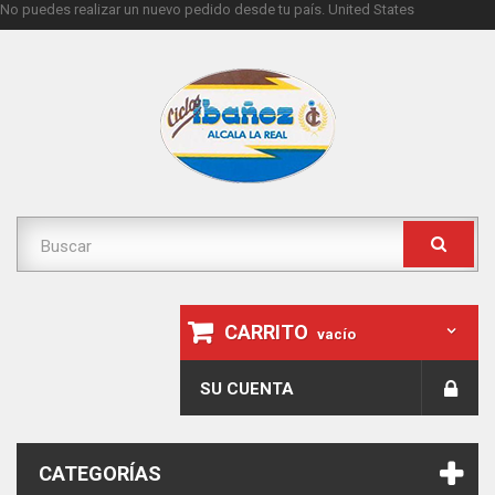
No puedes realizar un nuevo pedido desde tu país.
United States
CARRITO
vacío
SU CUENTA
CATEGORÍAS