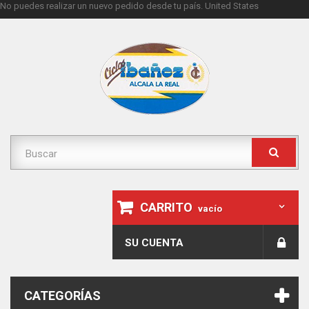
No puedes realizar un nuevo pedido desde tu país.
United States
CARRITO
vacío
SU CUENTA
CATEGORÍAS