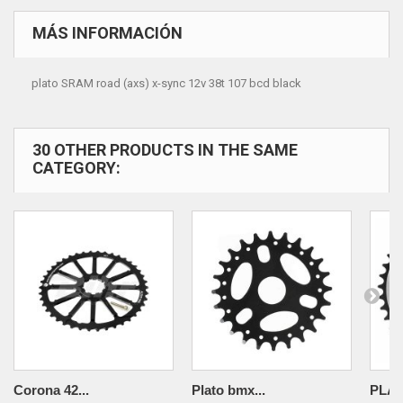
MÁS INFORMACIÓN
plato SRAM road (axs) x-sync 12v 38t 107 bcd black
30 OTHER PRODUCTS IN THE SAME
CATEGORY:
Corona 42...
Plato bmx...
PLAT