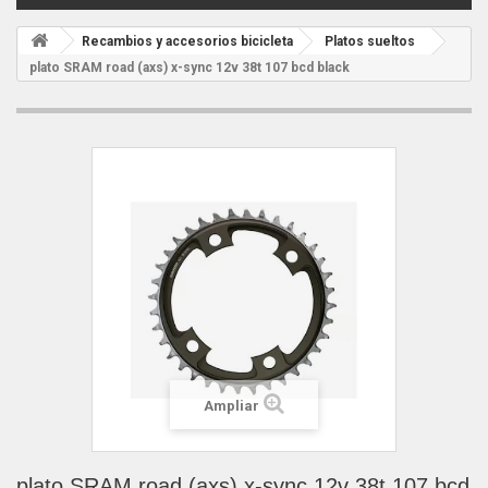
Recambios y accesorios bicicleta
Platos sueltos
plato SRAM road (axs) x-sync 12v 38t 107 bcd black
Ampliar
plato SRAM road (axs) x-sync 12v 38t 107 bcd