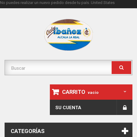
No puedes realizar un nuevo pedido desde tu país.
United States
CARRITO
vacío
SU CUENTA
CATEGORÍAS