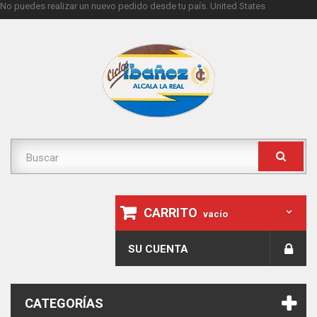
No puedes realizar un nuevo pedido desde tu país.
United States
CARRITO
vacío
SU CUENTA
CATEGORÍAS