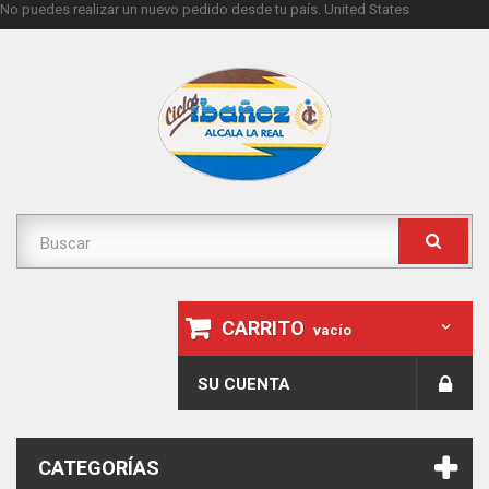
No puedes realizar un nuevo pedido desde tu país.
United States
CARRITO
vacío
SU CUENTA
CATEGORÍAS