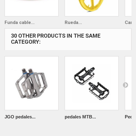
Funda cable...
Rueda...
Camar
30 OTHER PRODUCTS IN THE SAME
CATEGORY:
JGO pedales...
pedales MTB...
Pedal