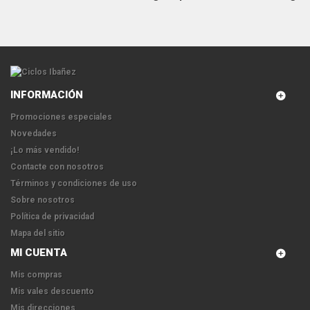
INFORMACIÓN
Promociones especiales
Novedades
¡Lo más vendido!
Contacte con nosotros
Términos y condiciones de uso
Sobre nosotros
Política de privacidad
Mapa del sitio
MI CUENTA
Mis compras
Mis vales descuento
Mis direcciones