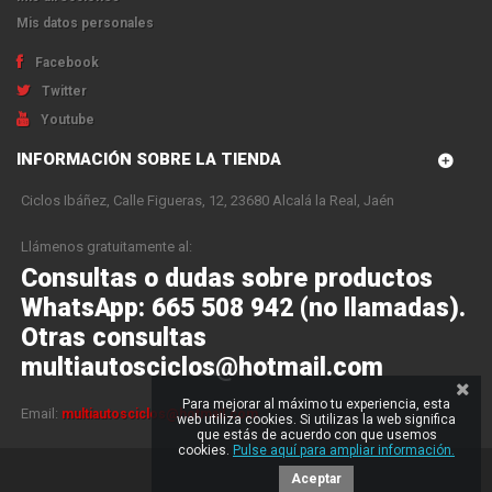
Mis datos personales
Facebook
Twitter
Youtube
INFORMACIÓN SOBRE LA TIENDA
Ciclos Ibáñez, Calle Figueras, 12, 23680 Alcalá la Real, Jaén
Llámenos gratuitamente al:
Consultas o dudas sobre productos
WhatsApp: 665 508 942 (no llamadas).
Otras consultas
multiautosciclos@hotmail.com
Para mejorar al máximo tu experiencia, esta
Email:
multiautosciclos@hotmail.com
web utiliza cookies. Si utilizas la web significa
que estás de acuerdo con que usemos
cookies.
Pulse aquí para ampliar información.
Aceptar