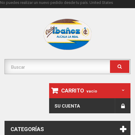
No puedes realizar un nuevo pedido desde tu país.
United States
CARRITO
vacío
SU CUENTA
CATEGORÍAS