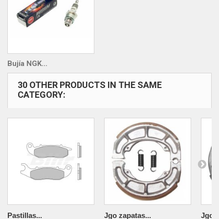
Bujía NGK...
30 OTHER PRODUCTS IN THE SAME
CATEGORY:
Pastillas...
Jgo zapatas...
Jgo z