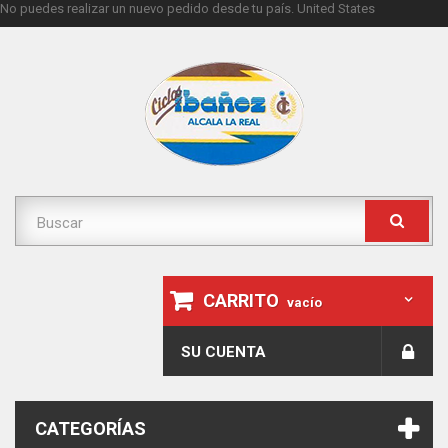
No puedes realizar un nuevo pedido desde tu país.
United States
CARRITO
vacío
SU CUENTA
CATEGORÍAS