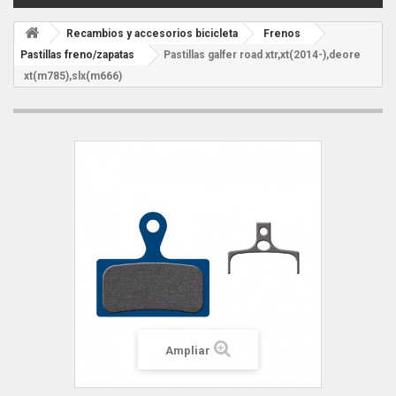
Recambios y accesorios bicicleta
Frenos
Pastillas freno/zapatas
Pastillas galfer road xtr,xt(2014-),deore
xt(m785),slx(m666)
Ampliar