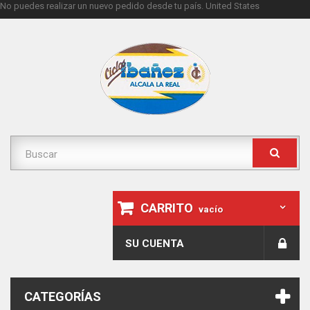
No puedes realizar un nuevo pedido desde tu país.
United States
CARRITO
vacío
SU CUENTA
CATEGORÍAS