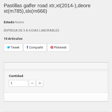
Pastillas galfer road xtr,xt(2014-),deore
xt(m785),slx(m666)
Estado
Nuevo
ENTREGA DE 3 A 6 DIAS LABORABLES
10
Artículos
Tweet
Compartir
Pinterest
Cantidad: