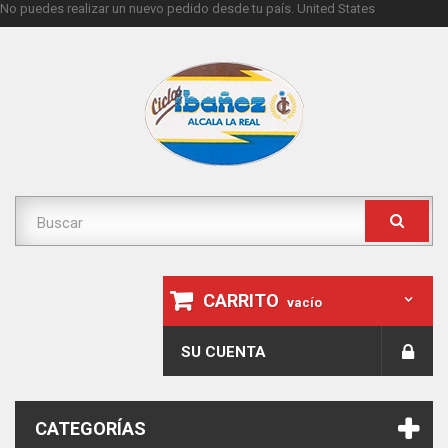
No puedes realizar un nuevo pedido desde tu país.
United States
CARRITO
vacío
SU CUENTA
CATEGORÍAS