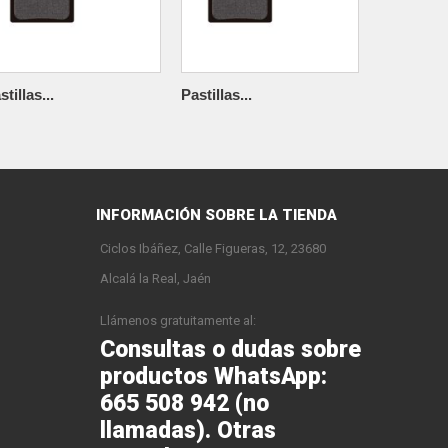
stillas...
Pastillas...
PASTILLA
INFORMACIÓN SOBRE LA TIENDA
Ciclos Ibáñez, Calle Figueras, 12, 23680
Alcalá la Real, Jaén
Llámenos gratuitamente al:
Consultas o dudas sobre
productos WhatsApp:
665 508 942 (no
llamadas). Otras