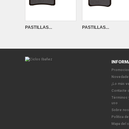
PASTILLAS...
PASTILLAS...
INFORM
Promocion
Novedade
¡Lo más v
Contacte 
Términos 
uso
Sobre nos
Política de
Mapa del s