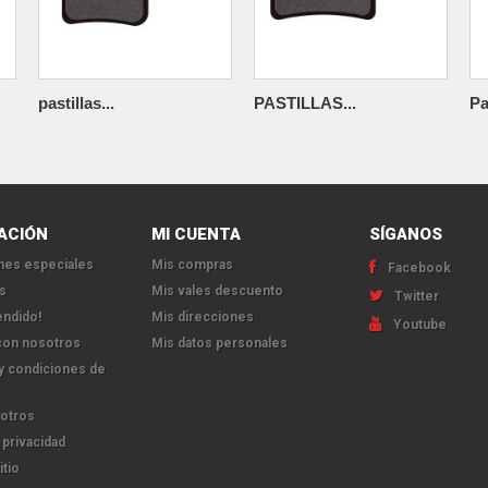
pastillas...
PASTILLAS...
Pa
ACIÓN
MI CUENTA
SÍGANOS
es especiales
Mis compras
Facebook
s
Mis vales descuento
Twitter
endido!
Mis direcciones
Youtube
con nosotros
Mis datos personales
y condiciones de
otros
 privacidad
itio