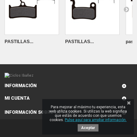
PASTILLAS...
PASTILLAS...
pastil
INFORMACIÓN
MI CUENTA
Para mejorar al máximo tu experiencia, esta
web utiliza cookies. Si utilizas la web significa
INFORMACIÓN SOBRE LA TIENDA
que estás de acuerdo con que usemos
cookies.
Pulse aquí para ampliar información.
Aceptar