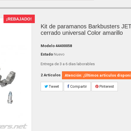
¡REBAJADO!
Kit de paramanos Barkbusters JE
cerrado universal Color amarillo
Modelo
44400058
Estado
Nuevo
Entrega de 3 a 6 dias laborables
2
Artículos
Atención: ¡Últimos artículos disponi
Tweet
Compartir
Pinterest