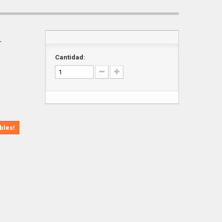
T
Cantidad:
bles!