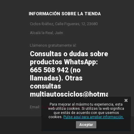
INFORMACIÓN SOBRE LA TIENDA
Ciclos Ibáñez, Calle Figueras, 12, 23680
Alcalá la Real, Jaén
Llámenos gratuitamente al:
Consultas o dudas sobre
productos WhatsApp:
665 508 942 (no
llamadas). Otras
consultas
multiautosciclos@hotmail.com
Para mejorar al máximo tu experiencia, esta
Email:
multiautosciclos@hotmail.com
web utiliza cookies. Si utilizas la web significa
que estás de acuerdo con que usemos
cookies.
Pulse aquí para ampliar información.
Aceptar