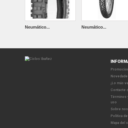
Neumático...
Neumático...
INFORM
Promocion
Novedade
¡Lo más v
Contacte 
Términos 
uso
Sobre nos
Política de
Mapa del s