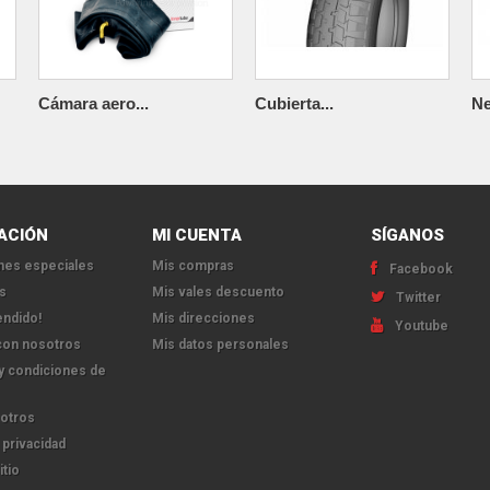
Cámara aero...
Cubierta...
Ne
ACIÓN
MI CUENTA
SÍGANOS
es especiales
Mis compras
Facebook
s
Mis vales descuento
Twitter
endido!
Mis direcciones
Youtube
con nosotros
Mis datos personales
y condiciones de
otros
 privacidad
itio