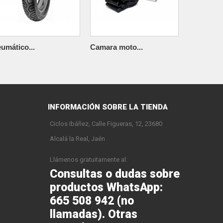
umático...
Camara moto...
Camara mo
INFORMACIÓN SOBRE LA TIENDA
Ciclos Ibáñez, Calle Figueras, 12, 23680
Alcalá la Real, Jaén
Llámenos gratuitamente al:
Consultas o dudas sobre
productos WhatsApp:
665 508 942 (no
llamadas). Otras