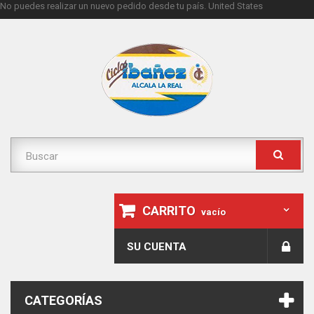
No puedes realizar un nuevo pedido desde tu país.
United States
CARRITO
vacío
SU CUENTA
CATEGORÍAS