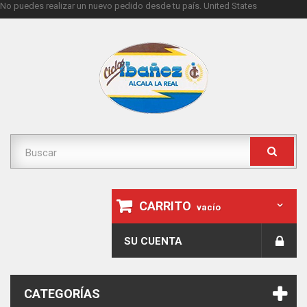
No puedes realizar un nuevo pedido desde tu país.
United States
CARRITO
vacío
SU CUENTA
CATEGORÍAS