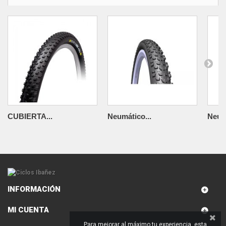
CUBIERTA...
Neumático...
Neumá
INFORMACIÓN
MI CUENTA
Para mejorar al máximo tu experiencia, esta