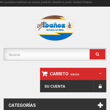
No puedes realizar un nuevo pedido desde tu país.
United States
CARRITO
vacío
SU CUENTA
CATEGORÍAS