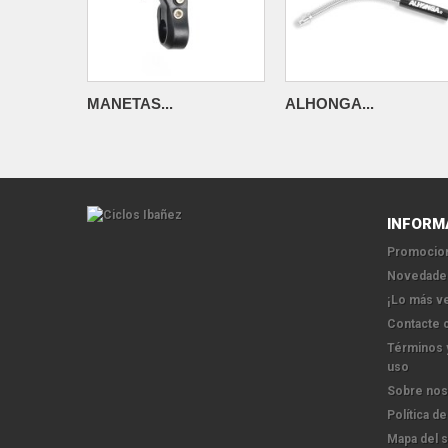
MANETAS...
ALHONGA...
INFORM
Promocion
Novedade
¡Lo más v
Contacte 
Términos 
uso
Sobre nos
Política de
Mapa del s