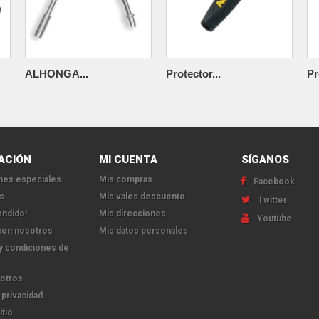
ALHONGA...
Protector...
Pr
ACIÓN
MI CUENTA
SÍGANOS
es especiales
Mis compras
Facebook
s
Mis vales descuento
Twitter
endido!
Mis direcciones
Youtube
con nosotros
Mis datos personales
y condiciones de
otros
 privacidad
itio