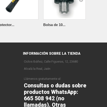
otector...
Bolsa de 10...
ALHONGA
INFORMACIÓN SOBRE LA TIENDA
Ciclos Ibáñez, Calle Figueras, 12, 23680
Alcalá la Real, Jaén
Llámenos gratuitamente al:
Consultas o dudas sobre
productos WhatsApp:
665 508 942 (no
llamadas). Otras