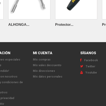
ALHONGA...
Protector...
Pr
ACIÓN
MI CUENTA
SÍGANOS
es especiales
Mis compras
Facebook
s
Mis vales descuento
Twitter
endido!
Mis direcciones
Youtube
con nosotros
Mis datos personales
y condiciones de
otros
 privacidad
itio