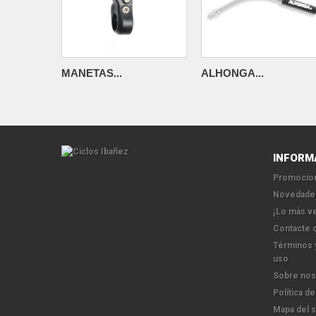
MANETAS...
ALHONGA...
INFORM
Promocion
Novedade
¡Lo más v
Contacte 
Términos 
uso
Sobre nos
Política de
Mapa del s