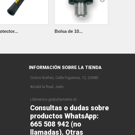
otector...
Bolsa de 10...
ALHONGA
INFORMACIÓN SOBRE LA TIENDA
Ciclos Ibáñez, Calle Figueras, 12, 23680
Alcalá la Real, Jaén
Llámenos gratuitamente al:
Consultas o dudas sobre
productos WhatsApp:
665 508 942 (no
llamadas). Otras