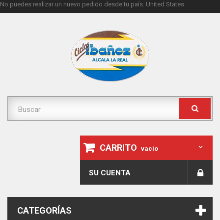
No puedes realizar un nuevo pedido desde tu país.
United States
CARRITO
vacío
SU CUENTA
CATEGORÍAS