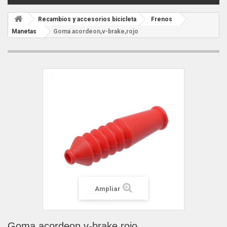
Recambios y accesorios bicicleta
Frenos
Manetas
Goma acordeon,v-brake,rojo
Ampliar
Goma acordeon,v-brake,rojo