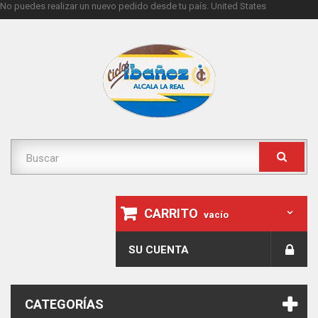
No puedes realizar un nuevo pedido desde tu país.
United States
CARRITO
vacío
SU CUENTA
CATEGORÍAS