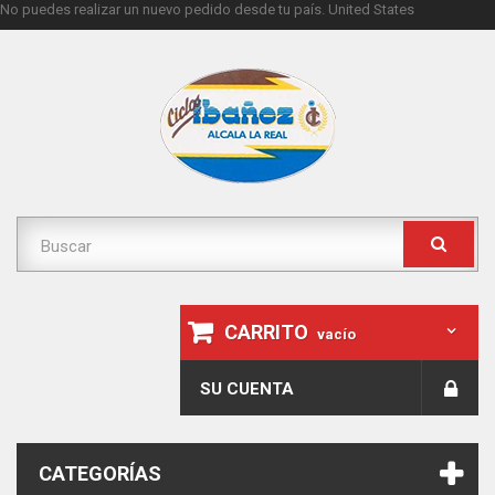
No puedes realizar un nuevo pedido desde tu país.
United States
CARRITO
vacío
SU CUENTA
CATEGORÍAS