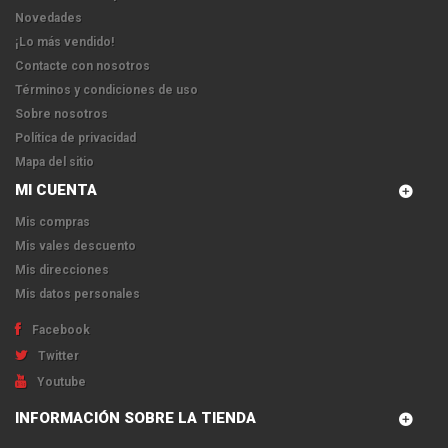
Novedades
¡Lo más vendido!
Contacte con nosotros
Términos y condiciones de uso
Sobre nosotros
Política de privacidad
Mapa del sitio
MI CUENTA
Mis compras
Mis vales descuento
Mis direcciones
Mis datos personales
Facebook
Twitter
Youtube
INFORMACIÓN SOBRE LA TIENDA