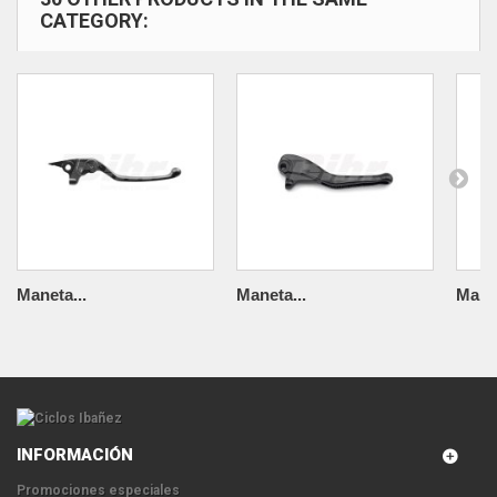
CATEGORY:
Maneta...
Maneta...
Manet
INFORMACIÓN
Promociones especiales