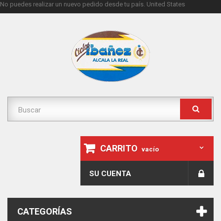
No puedes realizar un nuevo pedido desde tu país.
United States
CARRITO
vacío
SU CUENTA
CATEGORÍAS