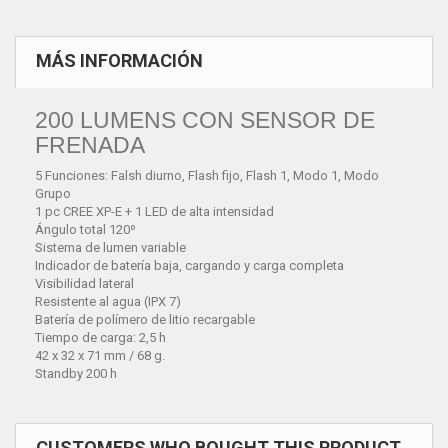
MÁS INFORMACIÓN
200 LUMENS CON SENSOR DE
FRENADA
5 Funciones: Falsh diurno, Flash fijo, Flash 1, Modo 1, Modo
Grupo
1 pc CREE XP-E + 1 LED de alta intensidad
Ángulo total 120º
Sistema de lumen variable
Indicador de batería baja, cargando y carga completa
Visibilidad lateral
Resistente al agua (IPX 7)
Batería de polímero de litio recargable
Tiempo de carga: 2,5 h
42 x 32 x 71 mm / 68 g.
Standby 200 h
CUSTOMERS WHO BOUGHT THIS PRODUCT