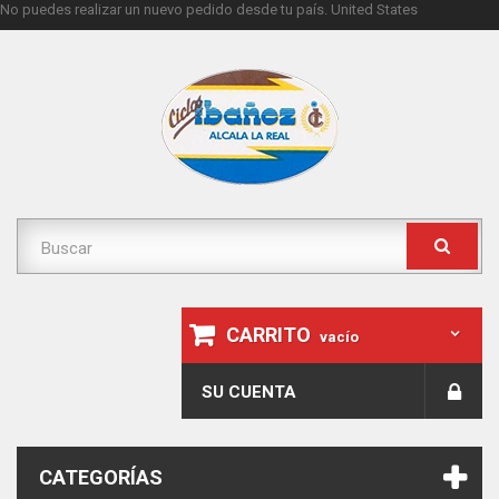
No puedes realizar un nuevo pedido desde tu país.
United States
CARRITO
vacío
SU CUENTA
CATEGORÍAS