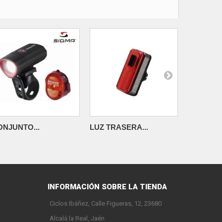
ONJUNTO...
LUZ TRASERA...
LUZ TRAS
INFORMACIÓN SOBRE LA TIENDA
Ciclos Ibáñez, Calle Figueras, 12, 23680
Alcalá la Real, Jaén