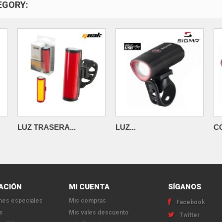
EGORY:
LUZ TRASERA...
LUZ...
C
ACIÓN
MI CUENTA
SÍGANOS
es especiales
Mis compras
Facebook
s
Mis vales descuento
Twitter