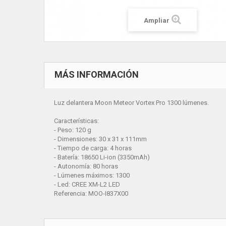
Ampliar
MÁS INFORMACIÓN
Luz delantera Moon Meteor Vortex Pro 1300 lúmenes.
Características:
- Peso: 120 g
- Dimensiones: 30 x 31 x 111mm
- Tiempo de carga: 4 horas
- Batería: 18650 Li-ion (3350mAh)
- Autonomía: 80 horas
- Lúmenes máximos: 1300
- Led: CREE XM-L2 LED
Referencia:
MOO-I837X00