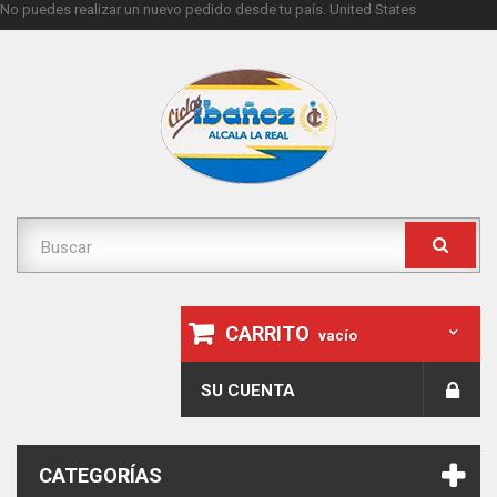
No puedes realizar un nuevo pedido desde tu país.
United States
CARRITO
vacío
SU CUENTA
CATEGORÍAS