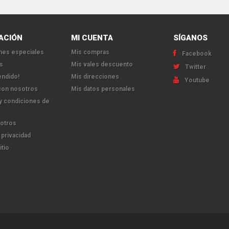
ACIÓN
MI CUENTA
SÍGANOS
es especiales
Mis compras
Facebook
s
Mis vales descuento
Twitter
endido!
Mis direcciones
Youtube
con nosotros
Mis datos personales
y condiciones de
otros
 privacidad
itio