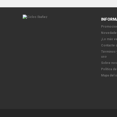
INFORM
Promocion
Novedade
¡Lo más v
Contacte 
Términos 
uso
Sobre nos
Política de
Mapa del s