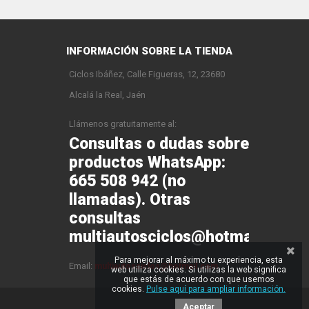
INFORMACIÓN SOBRE LA TIENDA
Ciclos Ibáñez, Calle Figueras, 12, 23680
Alcalá la Real, Jaén
Llámenos gratuitamente al:
Consultas o dudas sobre
productos WhatsApp:
665 508 942 (no
llamadas). Otras
consultas
multiautosciclos@hotmail.com
Para mejorar al máximo tu experiencia, esta
Email:
multiautosciclos@hotmail.com
web utiliza cookies. Si utilizas la web significa
que estás de acuerdo con que usemos
cookies.
Pulse aquí para ampliar información.
Aceptar