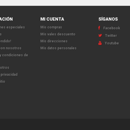
ACIÓN
MI CUENTA
SÍGANOS
es especiales
Mis compras
Facebook
s
Mis vales descuento
Twitter
endido!
Mis direcciones
Youtube
con nosotros
Mis datos personales
y condiciones de
otros
 privacidad
itio