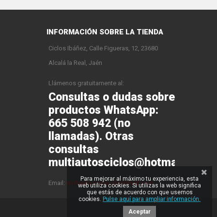
INFORMACIÓN SOBRE LA TIENDA
Ciclos Ibáñez, Calle Figueras, 12, 23680
Alcalá la Real, Jaén
Llámenos gratuitamente al:
Consultas o dudas sobre
productos WhatsApp:
665 508 942 (no
llamadas). Otras
consultas
multiautosciclos@hotmail.com
Para mejorar al máximo tu experiencia, esta
Email:
multiautosciclos@hotmail.com
web utiliza cookies. Si utilizas la web significa
que estás de acuerdo con que usemos
cookies.
Pulse aquí para ampliar información.
Aceptar