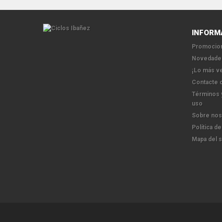
INFORM
Promocion
Novedade
¡Lo más v
Contacte 
Términos 
uso
Sobre nos
Política de
Mapa del s