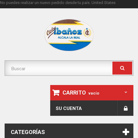
No puedes realizar un nuevo pedido desde tu país.
United States
CARRITO
vacío
SU CUENTA
CATEGORÍAS