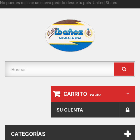
No puedes realizar un nuevo pedido desde tu país.
United States
CARRITO
vacío
SU CUENTA
CATEGORÍAS