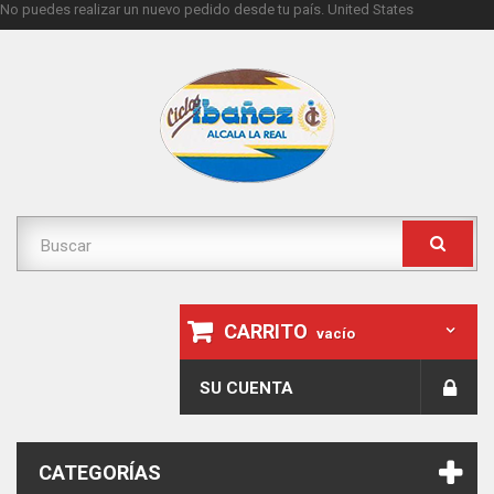
No puedes realizar un nuevo pedido desde tu país.
United States
CARRITO
vacío
SU CUENTA
CATEGORÍAS