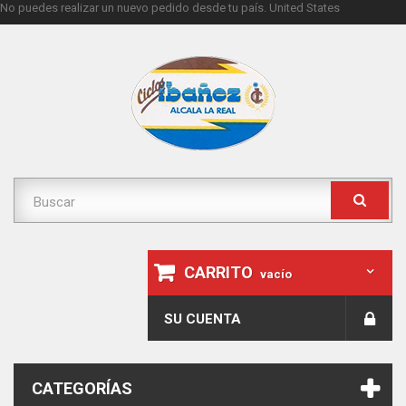
No puedes realizar un nuevo pedido desde tu país.
United States
CARRITO
vacío
SU CUENTA
CATEGORÍAS