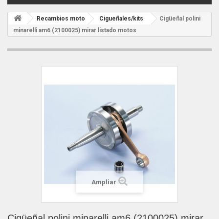
Recambios moto
Cigueñales/kits
Cigüeñal polini
minarelli am6 (2100025) mirar listado motos
Ampliar
Cigüeñal polini minarelli am6 (2100025) mirar