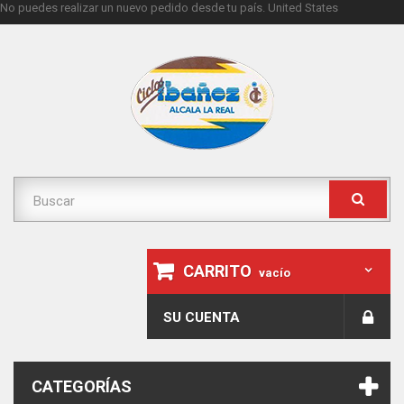
No puedes realizar un nuevo pedido desde tu país.
United States
CARRITO
vacío
SU CUENTA
CATEGORÍAS