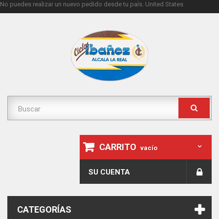
No puedes realizar un nuevo pedido desde tu país.
United States
CARRITO
vacío
SU CUENTA
CATEGORÍAS