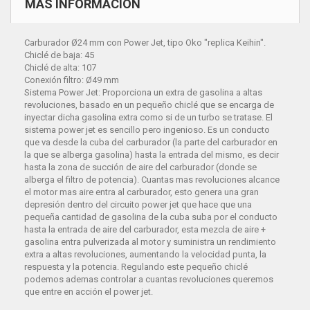
MÁS INFORMACIÓN
Carburador Ø24 mm con Power Jet, tipo Oko "replica Keihin".
Chiclé de baja: 45
Chiclé de alta: 107
Conexión filtro: Ø49 mm
Sistema Power Jet: Proporciona un extra de gasolina a altas
revoluciones, basado en un pequeño chiclé que se encarga de
inyectar dicha gasolina extra como si de un turbo se tratase. El
sistema power jet es sencillo pero ingenioso. Es un conducto
que va desde la cuba del carburador (la parte del carburador en
la que se alberga gasolina) hasta la entrada del mismo, es decir
hasta la zona de succión de aire del carburador (donde se
alberga el filtro de potencia). Cuantas mas revoluciones alcance
el motor mas aire entra al carburador, esto genera una gran
depresión dentro del circuito power jet que hace que una
pequeña cantidad de gasolina de la cuba suba por el conducto
hasta la entrada de aire del carburador, esta mezcla de aire +
gasolina entra pulverizada al motor y suministra un rendimiento
extra a altas revoluciones, aumentando la velocidad punta, la
respuesta y la potencia. Regulando este pequeño chiclé
podemos ademas controlar a cuantas revoluciones queremos
que entre en acción el power jet.