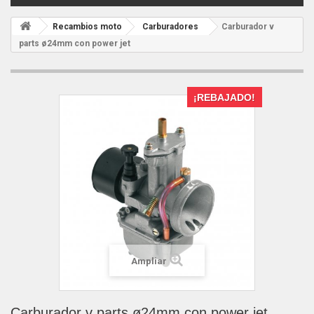
Recambios moto
Carburadores
Carburador v
parts ø24mm con power jet
¡REBAJADO!
Ampliar
Carburador v parts ø24mm con power jet