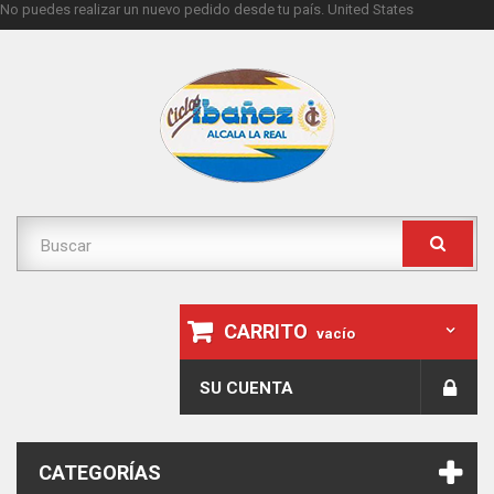
No puedes realizar un nuevo pedido desde tu país.
United States
CARRITO
vacío
SU CUENTA
CATEGORÍAS