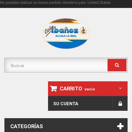
No puedes realizar un nuevo pedido desde tu país.
United States
CARRITO
vacío
SU CUENTA
CATEGORÍAS