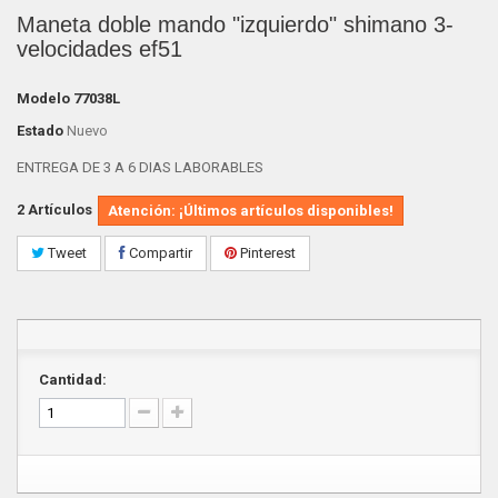
Maneta doble mando "izquierdo" shimano 3-
velocidades ef51
Modelo
77038L
Estado
Nuevo
ENTREGA DE 3 A 6 DIAS LABORABLES
2
Artículos
Atención: ¡Últimos artículos disponibles!
Tweet
Compartir
Pinterest
Cantidad: