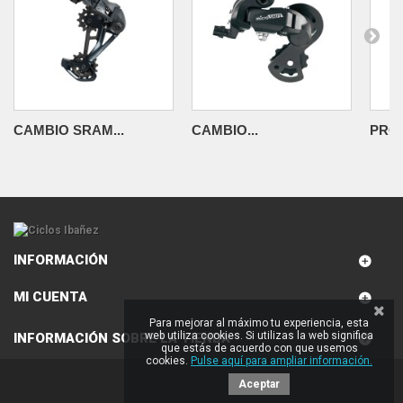
CAMBIO SRAM...
CAMBIO...
PRO
INFORMACIÓN
MI CUENTA
Para mejorar al máximo tu experiencia, esta
web utiliza cookies. Si utilizas la web significa
INFORMACIÓN SOBRE LA TIENDA
que estás de acuerdo con que usemos
cookies.
Pulse aquí para ampliar información.
Aceptar