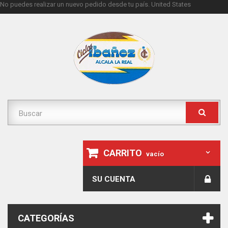
No puedes realizar un nuevo pedido desde tu país.
United States
CARRITO
vacío
SU CUENTA
CATEGORÍAS