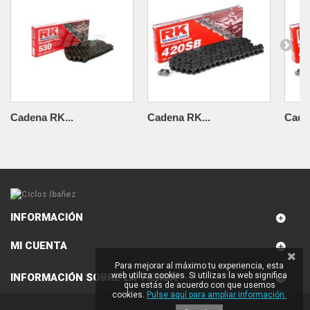
Cadena RK...
Cadena RK...
Cade
INFORMACIÓN
MI CUENTA
Para mejorar al máximo tu experiencia, esta
web utiliza cookies. Si utilizas la web significa
INFORMACIÓN SOBRE LA TIENDA
que estás de acuerdo con que usemos
cookies.
Pulse aquí para ampliar información.