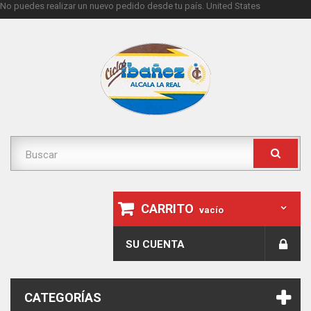
No puedes realizar un nuevo pedido desde tu país.
United States
CARRITO
vacío
SU CUENTA
CATEGORÍAS