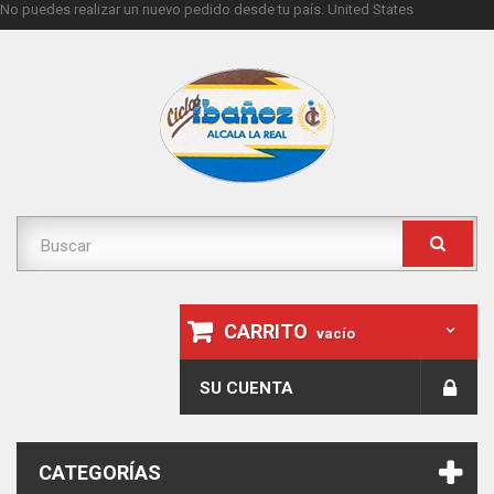
No puedes realizar un nuevo pedido desde tu país.
United States
CARRITO
vacío
SU CUENTA
CATEGORÍAS