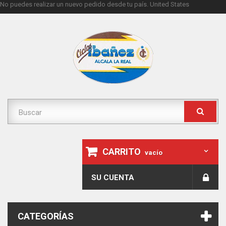
No puedes realizar un nuevo pedido desde tu país.
United States
CARRITO
vacío
SU CUENTA
CATEGORÍAS