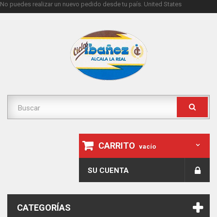
No puedes realizar un nuevo pedido desde tu país.
United States
CARRITO
vacío
SU CUENTA
CATEGORÍAS