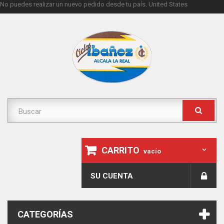
No puedes realizar un nuevo pedido desde tu país.
United States
CARRITO
vacío
SU CUENTA
CATEGORÍAS