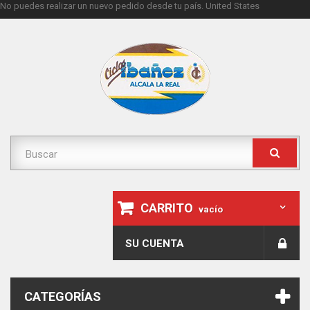
No puedes realizar un nuevo pedido desde tu país.
United States
CARRITO
vacío
SU CUENTA
CATEGORÍAS